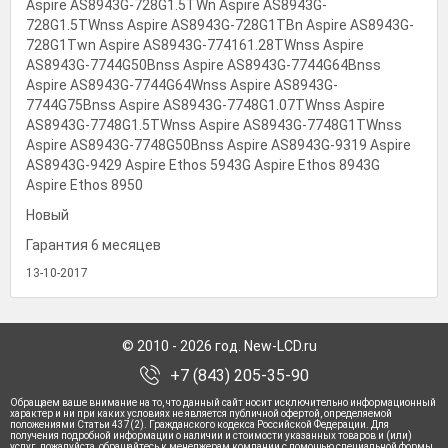
Aspire AS8943G-728G1.5TWn Aspire AS8943G-
728G1.5TWnss Aspire AS8943G-728G1TBn Aspire AS8943G-
728G1Twn Aspire AS8943G-774161.28TWnss Aspire
AS8943G-7744G50Bnss Aspire AS8943G-7744G64Bnss
Aspire AS8943G-7744G64Wnss Aspire AS8943G-
7744G75Bnss Aspire AS8943G-7748G1.07TWnss Aspire
AS8943G-7748G1.5TWnss Aspire AS8943G-7748G1TWnss
Aspire AS8943G-7748G50Bnss Aspire AS8943G-9319 Aspire
AS8943G-9429 Aspire Ethos 5943G Aspire Ethos 8943G
Aspire Ethos 8950
Новый
Гарантия 6 месяцев
13-10-2017
© 2010 - 2026 год. New-LCD.ru
+7 (843) 205-35-90
Обращаем ваше внимание на то, что данный сайт носит исключительно информационный
характер и ни при каких условиях не является публичной офертой, определяемой
положениями Статьи 437(2). Гражданского кодекса Российской Федерации. Для
получения подробной информации о наличии и стоимости указанных товаров и (или)
услуг, пожалуйста, обращайтесь к менеджерам компании с помощью специальной формы