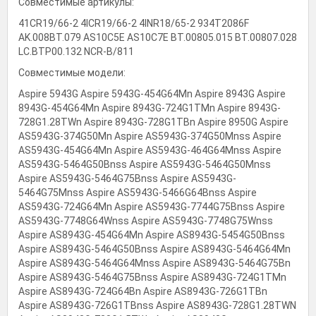
Совместимые артикулы:
41CR19/66-2 4ICR19/66-2 4INR18/65-2 934T2086F
AK.008BT.079 AS10C5E AS10C7E BT.00805.015 BT.00807.028
LC.BTP00.132 NCR-B/811
Совместимые модели:
Aspire 5943G Aspire 5943G-454G64Mn Aspire 8943G Aspire
8943G-454G64Mn Aspire 8943G-724G1TMn Aspire 8943G-
728G1.28TWn Aspire 8943G-728G1TBn Aspire 8950G Aspire
AS5943G-374G50Mn Aspire AS5943G-374G50Mnss Aspire
AS5943G-454G64Mn Aspire AS5943G-464G64Mnss Aspire
AS5943G-5464G50Bnss Aspire AS5943G-5464G50Mnss
Aspire AS5943G-5464G75Bnss Aspire AS5943G-
5464G75Mnss Aspire AS5943G-5466G64Bnss Aspire
AS5943G-724G64Mn Aspire AS5943G-7744G75Bnss Aspire
AS5943G-7748G64Wnss Aspire AS5943G-7748G75Wnss
Aspire AS8943G-454G64Mn Aspire AS8943G-5454G50Bnss
Aspire AS8943G-5464G50Bnss Aspire AS8943G-5464G64Mn
Aspire AS8943G-5464G64Mnss Aspire AS8943G-5464G75Bn
Aspire AS8943G-5464G75Bnss Aspire AS8943G-724G1TMn
Aspire AS8943G-724G64Bn Aspire AS8943G-726G1TBn
Aspire AS8943G-726G1TBnss Aspire AS8943G-728G1.28TWN