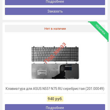
Подробнее
Заказать
НОВИНКА
Нет в наличии
Под заказ
Клавиатура для ASUS N55? N75 RU серебристая (201.00049)
940 руб.
Подробнее