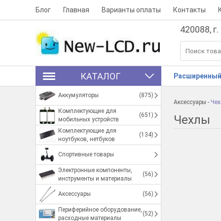
Блог
Главная
Варианты оплаты
Контакты
420088, г.
КАТАЛОГ
Расширенный
Аккумуляторы
(875)
Аксессуары
-
Че
Комплектующие для
(651)
Чехлы
мобильных устройств
Комплектующие для
(134)
ноутбуков, нетбуков
Спортивные товары
Электронные компоненты,
(56)
инструменты и материалы
Аксессуары
(56)
Периферийное оборудование,
(52)
расходные материалы