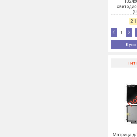
1024x
светодио
(
2 
Купит
Нет 
Под
Матрица дл