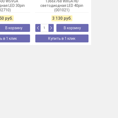
600 WSVGA
1366x768 WXGA HD
ная LED 30pin
светодиодная LED 40pin
02710)
(001021)
50 руб.
3 130 руб.
В корзину
В корзину
ь в 1 клик
Купить в 1 клик