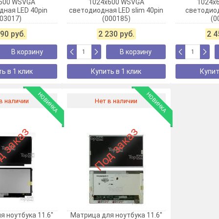
600 WSVGA
1024х600 WSVGA
1024х
дная LED 40pin
светодиодная LED slim 40pin
светодиод
003017)
(000185)
(0
190 руб.
2 230 руб.
2 4
В корзину
В корзину
ь в 1 клик
Купить в 1 клик
Купит
НОВИНКА
НОВИНКА
в наличии
Нет в наличии
 заказ
Под заказ
я ноутбука 11.6"
Матрица для ноутбука 11.6"