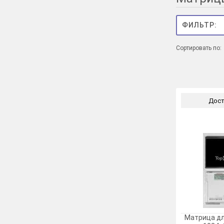
Сортировать по:
Досту
Матрица дл