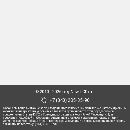
© 2010 - 2026 год. New-LCD.ru
+7 (843) 205-35-90
Обращаем ваше внимание на то, что данный сайт носит исключительно информационный
характер и ни при каких условиях не является публичной офертой, определяемой
положениями Статьи 437(2). Гражданского кодекса Российской Федерации. Для
получения подробной информации о наличии и стоимости указанных товаров и (или)
услуг, пожалуйста, обращайтесь к менеджерам компании с помощью специальной формы
связи или по телефону: (843) 205-35-90