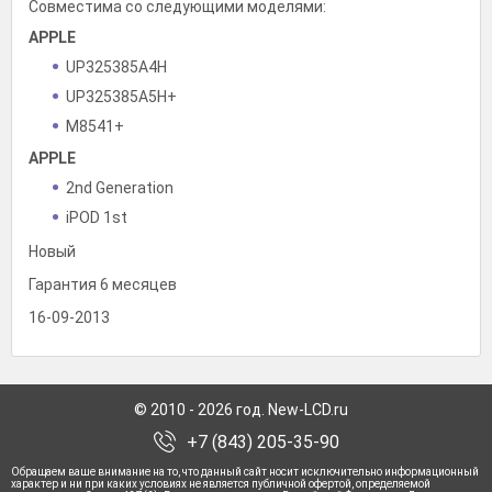
Совместима со следующими моделями:
APPLE
UP325385A4H
UP325385A5H+
M8541+
APPLE
2nd Generation
iPOD 1st
Новый
Гарантия 6 месяцев
16-09-2013
© 2010 - 2026 год. New-LCD.ru
+7 (843) 205-35-90
Обращаем ваше внимание на то, что данный сайт носит исключительно информационный
характер и ни при каких условиях не является публичной офертой, определяемой