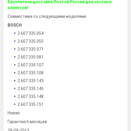
Бесплатная доставка Почтой России для частных
клиентов!
Совместима со следующими моделями:
BOSCH
2 607 335 054
2 607 335 055
2 607 335 071
2 607 335 081
2 607 335 107
2 607 335 108
2 607 335 143
2 607 335 145
2 607 335 148
2 607 335 151
2 607 335 172
Новая
2 607 335 185
Гарантия 6 месяцев
2 607 335 243
29-09-2013