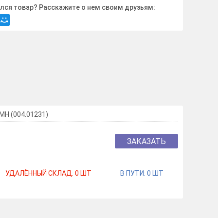
лся товар? Расскажите о нем своим друзьям:
MH (004.01231)
ЗАКАЗАТЬ
УДАЛЁННЫЙ СКЛАД:
0
ШТ
В ПУТИ:
0
ШТ