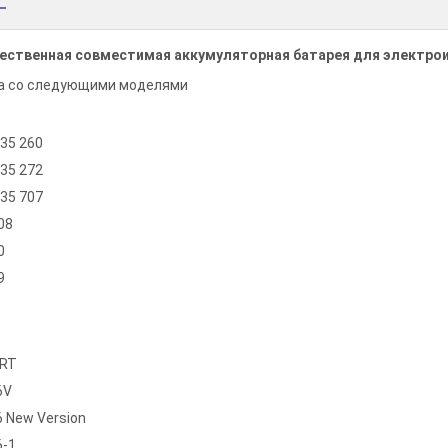
ственная совместимая аккумуляторная батарея для электрои
а со следующими моделями
335 260
335 272
335 707
08
0
9
-RT
6V
6 New Version
6-1