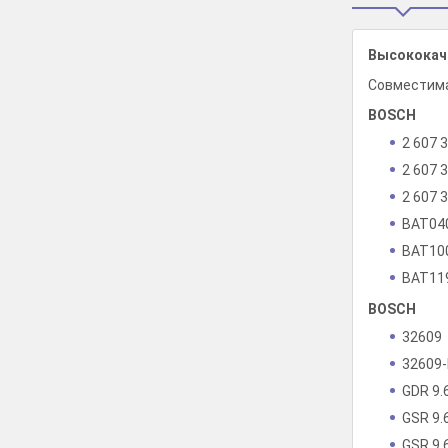
Высококаче
Совместим
BOSCH
2 607 
2 607 
2 607 
BAT04
BAT10
BAT11
BOSCH
32609
32609
GDR 9.
GSR 9.
GSR 9.