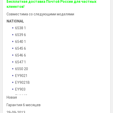
Бесплатная доставка Почтой России для частных
клиентов!
Совместима со следующими моделями
NATIONAL
6538 1
6539 6
6540 1
6545 6
6546 6
6547 1
6550 20
EY9021
EY9021B
EY903
EY903B
Новая
EZ503
Гарантия 6 месяцев
EZ902
29-09-2013