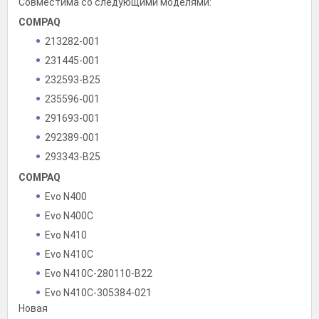
Совместима со следующими моделями:
COMPAQ
213282-001
231445-001
232593-B25
235596-001
291693-001
292389-001
293343-B25
COMPAQ
Evo N400
Evo N400C
Evo N410
Evo N410C
Evo N410C-280110-B22
Evo N410C-305384-021
Новая
Evo N410C-305385-021