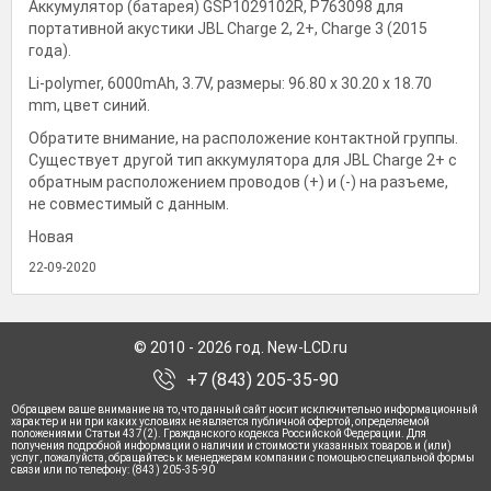
Аккумулятор (батарея) GSP1029102R, P763098 для
портативной акустики JBL Charge 2, 2+, Charge 3 (2015
года).
Li-polymer, 6000mAh, 3.7V, размеры: 96.80 x 30.20 x 18.70
mm, цвет синий.
Обратите внимание, на расположение контактной группы.
Существует другой тип аккумулятора для JBL Charge 2+ с
обратным расположением проводов (+) и (-) на разъеме,
не совместимый с данным.
Новая
© 2010 - 2026 год. New-LCD.ru
+7 (843) 205-35-90
Обращаем ваше внимание на то, что данный сайт носит исключительно информационный
характер и ни при каких условиях не является публичной офертой, определяемой
положениями Статьи 437(2). Гражданского кодекса Российской Федерации. Для
получения подробной информации о наличии и стоимости указанных товаров и (или)
услуг, пожалуйста, обращайтесь к менеджерам компании с помощью специальной формы
связи или по телефону: (843) 205-35-90