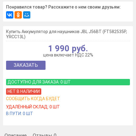
Понравился товар? Расскажите о нем своим друзьям:
Купить Аккумулятор для наушников JBL J56BT (FT582535P,
YRCC13L)
1 990 руб.
цена включает НДС 22%
ЗАКАЗАТЬ
ДОСТУПНО ДЛЯ ЗАКАЗА:
0
ШТ
НЕТ В НАЛИЧИИ
СООБЩИТЬ КОГДА БУДЕТ
УДАЛЁННЫЙ СКЛАД:
0
ШТ
В ПУТИ:
0
ШТ
Описание
Отзывы
0