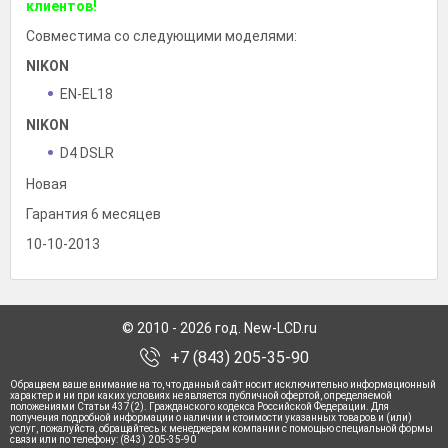
клиентов!
Совместима со следующими моделями:
NIKON
EN-EL18
NIKON
D4 DSLR
Новая
Гарантия 6 месяцев
10-10-2013
© 2010 - 2026 год. New-LCD.ru
+7 (843) 205-35-90
Обращаем ваше внимание на то, что данный сайт носит исключительно информационный
характер и ни при каких условиях не является публичной офертой, определяемой
положениями Статьи 437(2). Гражданского кодекса Российской Федерации. Для
получения подробной информации о наличии и стоимости указанных товаров и (или)
услуг, пожалуйста, обращайтесь к менеджерам компании с помощью специальной формы
связи или по телефону: (843) 205-35-90