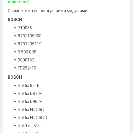
клиентов!
Совместима со следующими моделями:
BOSCH
710055
8781105908
8787335119
9 500 005
9000163
FD252/10
BOSCH
Rollfix 861E
Rollfix D870E
Rollfix D962E
Rollfix FDD087
Rollfix FDD087D
Roll-Lift K10