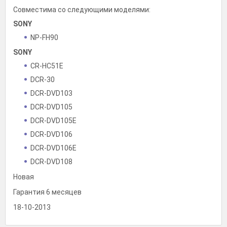
Совместима со следующими моделями:
SONY
NP-FH90
SONY
CR-HC51E
DCR-30
DCR-DVD103
DCR-DVD105
DCR-DVD105E
DCR-DVD106
DCR-DVD106E
DCR-DVD108
DCR-DVD109
Новая
DCR-DVD109E
Гарантия 6 месяцев
DCR-DVD110E
18-10-2013
DCR-DVD115E