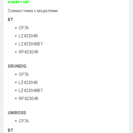
клиентов!
Совместима с моделями:
BT
CP76
LZ423048
LZ423048BT
RP423048
GRUNDIG
CP76
LZ423048
LZ423048BT
RP423048
UNIROSS
CP76
BT