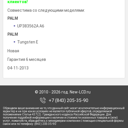
клиентов!
Совместима со следующими моделями:
PALM
UP383562A A6
PALM
Tungsten E
Новая
Гарантия 6 месяцев
04-11-2013
© 2010 - 2026 год. New-LCD.ru
+7 (843) 205-35-90
Обращаем ваше внимание на то, что данный сайт носит исключительно информационный
характер и ни при каких условиях не является публичной офертой, определяемой
положениями Статьи 437(2). Гражданского кодекса Российской Федерации. Для
получения подробной информации о наличии и стоимости указанных товаров и (или)
услуг, пожалуйста, обращайтесь к менеджерам компании с помощью специальной формы
связи или по телефону: (843) 205-35-90