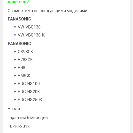
клиентов!
Совместима со следующими моделями:
PANASONIC
VW-VBG130
VW-VBG130-K
PANASONIC
GS98GK
H288GK
H48
H68GK
HDC-HS100
HDC-HS20K
HDC-HS250K
HDC-HS300K
Новая
HDC-HS700K
Гарантия 6 месяцев
HDC-HS9
10-10-2013
HDC-SD1