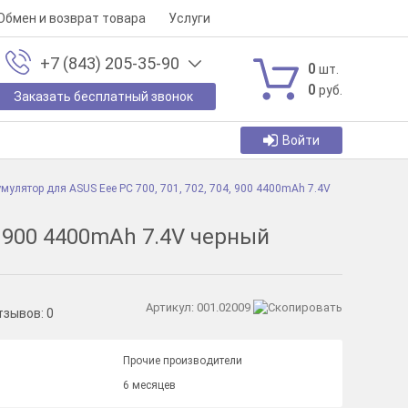
Обмен и возврат товара
Услуги
+7 (843) 205-35-90
0
шт.
0
руб.
Заказать бесплатный звонок
Войти
мулятор для ASUS Eee PC 700, 701, 702, 704, 900 4400mAh 7.4V
4, 900 4400mAh 7.4V черный
Артикул:
001.02009
тзывов:
0
Прочие производители
6 месяцев