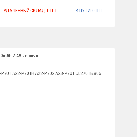
УДАЛЁННЫЙ СКЛАД:
0
ШТ
В ПУТИ:
0
ШТ
400mAh 7.4V черный
P701 A22-P701H A22-P702 A23-P701 CL2701B.806