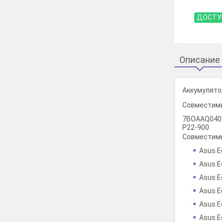
ДОСТУ
Описание
Аккумулято
Совместимы
7BOAAQ0404
P22-900
Совместимы
Asus E
Asus E
Asus E
Asus E
Asus E
Asus E