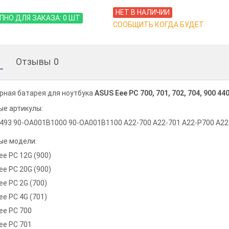
НЕТ В НАЛИЧИИ
ПНО ДЛЯ ЗАКАЗА:
0
ШТ
СООБЩИТЬ КОГДА БУДЕТ
Отзывы
0
рная батарея для ноутбука
ASUS Eee PC 700, 701, 702, 704, 900 4
е артикулы:
93 90-OA001B1000 90-OA001B1100 A22-700 A22-701 A22-P700 A22-
е модели:
ee PC 12G (900)
ee PC 20G (900)
ee PC 2G (700)
ee PC 4G (701)
ee PC 700
ee PC 701