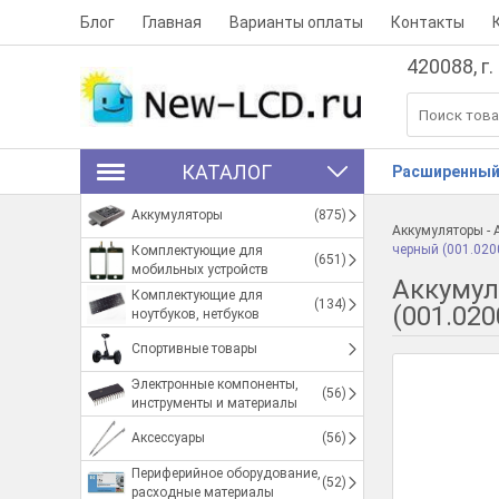
Блог
Главная
Варианты оплаты
Контакты
420088, г.
КАТАЛОГ
Расширенный
Аккумуляторы
(875)
Аккумуляторы
-
черный (001.020
Комплектующие для
(651)
мобильных устройств
Аккумуля
Комплектующие для
(134)
(001.020
ноутбуков, нетбуков
Спортивные товары
Электронные компоненты,
(56)
инструменты и материалы
Аксессуары
(56)
Периферийное оборудование,
(52)
расходные материалы