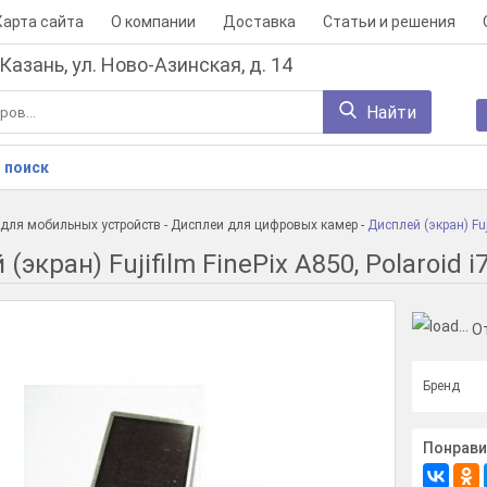
Карта сайта
О компании
Доставка
Статьи и решения
 Казань, ул. Ново-Азинская, д. 14
Найти
 поиск
для мобильных устройств
-
Дисплеи для цифровых камер
-
Дисплей (экран) Fuj
(экран) Fujifilm FinePix A850, Polaroid i
О
Бренд
Понрави