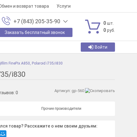
Обмен и возврат товара
Услуги
+7 (843) 205-35-90
0
шт.
0
руб.
Заказать бесплатный звонок
Войти
ifilm FinePix A850, Polaroid i735/i830
735/i830
Артикул:
gp-560
тзывов:
0
Прочие производители
лся товар? Расскажите о нем своим друзьям: