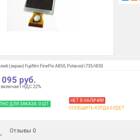
й (экран) Fujifilm FinePix A850, Polaroid i735/i830
 095 руб.
 включает НДС 22%
НЕТ В НАЛИЧИИ
ПНО ДЛЯ ЗАКАЗА:
0
ШТ
СООБЩИТЬ КОГДА БУДЕТ
Отзывы
0