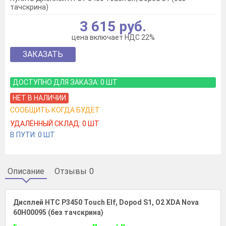
тачскрина)
3 615 руб.
цена включает НДС 22%
ЗАКАЗАТЬ
ДОСТУПНО ДЛЯ ЗАКАЗА:
0
ШТ
НЕТ В НАЛИЧИИ
СООБЩИТЬ КОГДА БУДЕТ
УДАЛЁННЫЙ СКЛАД:
0
ШТ
В ПУТИ:
0
ШТ
Описание
Отзывы
0
Дисплей HTC P3450 Touch Elf, Dopod S1, O2 XDA Nova
60H00095 (без тачскрина)