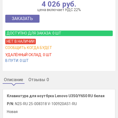
4 026 руб.
цена включает НДС 22%
ЗАКАЗАТЬ
ДОСТУПНО ДЛЯ ЗАКАЗА:
0
ШТ
НЕТ В НАЛИЧИИ
СООБЩИТЬ КОГДА БУДЕТ
УДАЛЁННЫЙ СКЛАД:
0
ШТ
В ПУТИ:
0
ШТ
Описание
Отзывы
0
Клавиатура для ноутбука Lenovo U350/Y650 RU белая
P/N:
N2S-RU 25-008318 V-100920AS1-RU
Новая