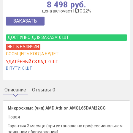
8 498 руб.
цена включает НДС 22%
ЗАКАЗАТЬ
ДОСТУПНО ДЛЯ ЗАКАЗА:
0
ШТ
НЕТ В НАЛИЧИИ
СООБЩИТЬ КОГДА БУДЕТ
УДАЛЁННЫЙ СКЛАД:
0
ШТ
В ПУТИ:
0
ШТ
Описание
Отзывы
0
Микросхема (чип) AMD Athlon AMQL65DAM22GG
Новая
Гарантия 3 месяца (при установке на профессиональном
паяльном оборудовании)