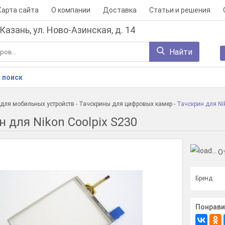
Карта сайта
О компании
Доставка
Статьи и решения
 Казань, ул. Ново-Азинская, д. 14
Найти
 поиск
для мобильных устройств
-
Тачскрины для цифровых камер
-
Тачскрин для Ni
 для Nikon Coolpix S230
О
Бренд
Понрави