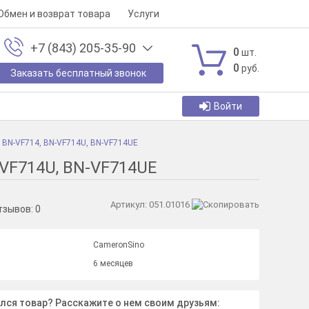
Обмен и возврат товара
Услуги
+7 (843) 205-35-90
0
шт.
0
руб.
Заказать бесплатный звонок
Войти
 BN-VF714, BN-VF714U, BN-VF714UE
VF714U, BN-VF714UE
Артикул:
051.01016
тзывов:
0
CameronSino
6 месяцев
лся товар? Расскажите о нем своим друзьям: